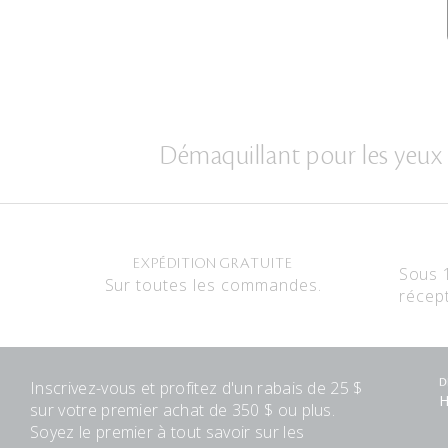
Démaquillant pour les yeux e
EXPÉDITION GRATUITE
Sous 
Sur toutes les commandes.
récep
Inscrivez-vous et profitez d'un rabais de 25 $
D
H
sur votre premier achat de 350 $ ou plus.
Soyez le premier à tout savoir sur les