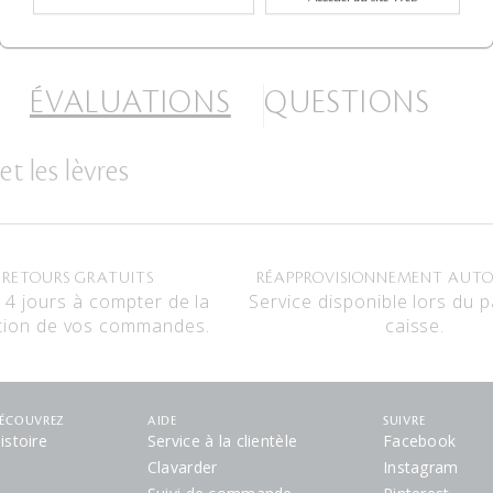
ÉVALUATIONS
QUESTIONS
t les lèvres
RETOURS GRATUITS
RÉAPPROVISIONNEMENT AUT
14 jours à compter de la
Service disponible lors du 
tion de vos commandes.
caisse.
ÉCOUVREZ
AIDE
SUIVRE
istoire
Service à la clientèle
Facebook
Clavarder
Instagram