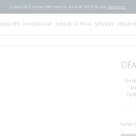
Cadeau de 6 articles offert avec un achat de 450 $ ou plus.
Magasiner.
VEAUTÉS
MAQUILLAGE
SOIN DE LA PEAU
SERVICES
DÉCOUVR
DÉ
Un dé
au
hyd
Format :
1