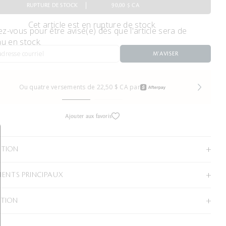
RUPTURE DE STOCK
90,00 $ CA
Cet article est en rupture de stock.
ez-vous pour être avisé(e) dès que l'article sera de
u en stock.
M'AVISER
Ou quatre versements de 22,50 $ CA par
Ajouter aux favoris
PTION
IENTS PRINCIPAUX
ATION