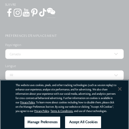
SUIVRE
PRÉFÉRENCES D'EMPLACEMENT
Pays/région
Langue
This website uses cookies, pixels, and other tracking technologies (such as session replay) to
enhance user experience, analyze site performance, and for advertising. We also share
information about your experience with our social media, advertising, and analytics partners
LOCALISATEUR DE
for cross contextual behavioral advertising. Further information on cookies is available in
MAGASIN
our
Privacy Policy
. To learn more about cookies including how to disable them, please click
Conditions d’utilisation
Politique de confidentialité
Ne pas vendre ni partager mes informations personnelles
on the Manage Preferences button. By using our website or clicking “Accept All Cookies”,
you agree to our
Privacy Policy
,
Terms & Conditions
, and use of these technologies.
©
2026
Clé de Peau Beauté Co., Ltd. Tous droits réservés.
Manage Preferences
Accept All Cookies
Obtenir
Offres
Services
de l'aide