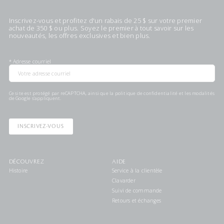
Inscrivez-vous et profitez d'un rabais de 25 $ sur votre premier
achat de 350 $ ou plus. Soyez le premier à tout savoir sur les
nouveautés, les offres exclusives et bien plus.
*
Adresse courriel
Ce site est protégé par reCAPTCHA, ainsi que la
politique de confidentialité
et les
modalités
de Google s'appliquent.
INSCRIVEZ-VOUS
DÉCOUVREZ
AIDE
Histoire
Service à la clientèle
Clavarder
Suivi de commande
Retours et échanges