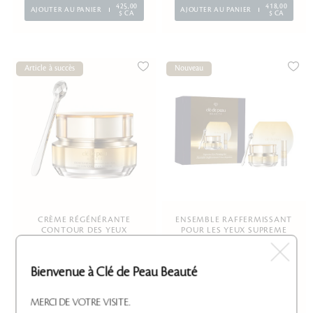
425,00
418,00
AJOUTER AU PANIER
AJOUTER AU PANIER
$ CA
$ CA
Article à succès
Nouveau
CRÈME RÉGÉNÉRANTE
ENSEMBLE RAFFERMISSANT
CONTOUR DES YEUX
POUR LES YEUX SUPREME
SUPREME
Contourne, revitalise et restaure
pour des yeux d’apparence plus
jeune.
Bienvenue à Clé de Peau Beauté
2 formats
15 ml
MERCI DE VOTRE VISITE.
385,00
383,00
AJOUTER AU PANIER
AJOUTER AU PANIER