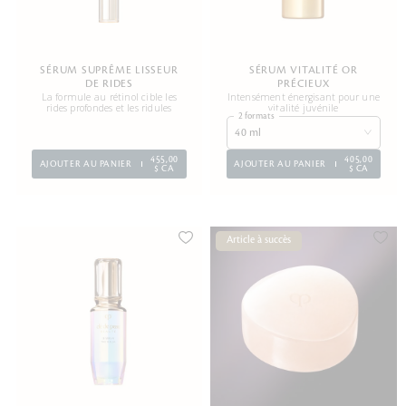
SÉRUM SUPRÊME LISSEUR
SÉRUM VITALITÉ OR
DE RIDES
PRÉCIEUX
La formule au rétinol cible les
Intensément énergisant pour une
rides profondes et les ridules
vitalité juvénile
2 formats
40 ml
455,00
405,00
AJOUTER AU PANIER
AJOUTER AU PANIER
$ CA
$ CA
Article à succès