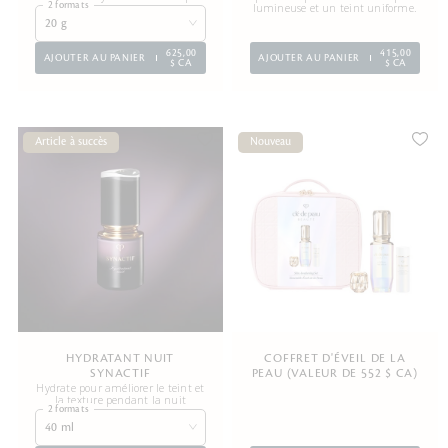
2 formats
lumineuse et un teint uniforme.
20 g
625,00
415,00
AJOUTER AU PANIER
AJOUTER AU PANIER
$ CA
$ CA
Article à succès
Nouveau
HYDRATANT NUIT
COFFRET D'ÉVEIL DE LA
SYNACTIF
PEAU (VALEUR DE 552 $ CA)
Hydrate pour améliorer le teint et
la texture pendant la nuit
2 formats
40 ml