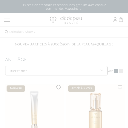
Expédition standard et échantillons gratuits avec chaque
commande.
Magasiner.
NOUVEAU
ARTICLES À SUCCÈS
SOIN DE LA PEAU
MAQUILLAGE
ANTI-ÂGE
Filtrer et trier
Voir
Nouveau
Article à succès