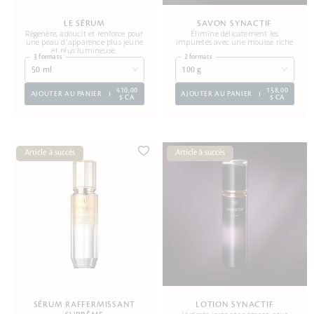
LE SÉRUM
SAVON SYNACTIF
Régénère, adoucit et renforce pour
Élimine délicatement les
une peau d'apparence plus jeune
impuretés avec une mousse riche
et plus lumineuse.
3 formats
2 formats
50 ml
100 g
410,00
158,00
AJOUTER AU PANIER
AJOUTER AU PANIER
$ CA
$ CA
Article à succès
Article à succès
SÉRUM RAFFERMISSANT
LOTION SYNACTIF