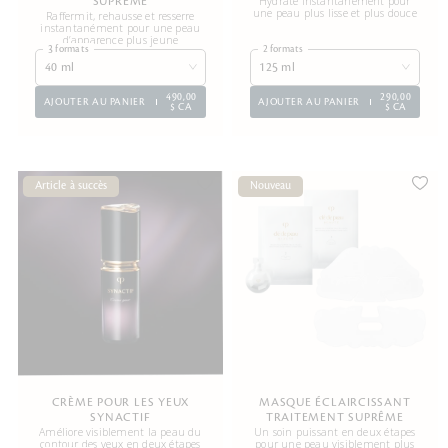
Hydrate instantanément pour
SUPRÊME
une peau plus lisse et plus douce
Raffermit, rehausse et resserre
instantanément pour une peau
d’apparence plus jeune
3 formats
2 formats
40 ml
125 ml
490,00
290,00
AJOUTER AU PANIER
AJOUTER AU PANIER
$ CA
$ CA
Article à succès
Nouveau
CRÈME POUR LES YEUX
MASQUE ÉCLAIRCISSANT
SYNACTIF
TRAITEMENT SUPRÊME
Améliore visiblement la peau du
Un soin puissant en deux étapes
contour des yeux en deux étapes
pour une peau visiblement plus