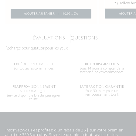
2 / Yellow b
AJOUTER AU PANIER
115,00 $ CA
AJOUTER A
ÉVALUATIONS
QUESTIONS
Recharge pour quatuor pour les yeux
EXPÉDITION GRATUITE
RETOURS GRATUITS
Sur toutes les commandes.
Sous 14 jours à compter de la
réception de vos commandes.
RÉAPPROVISIONNEMENT
SATISFACTION GARANTIE
Sous 30 jours pour un
AUTOMATIQUE!
remboursement total.
Service disponible lors du passage en
caisse.
Inscrivez-vous et profitez d'un rabais de 25 $ sur votre premier
achat de 350 $ ou plus. Soyez le premier à tout savoir sur les