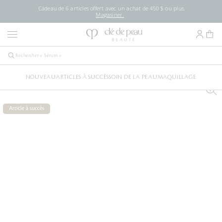
Cadeau de 6 articles offert avec un achat de 450 $ ou plus.
Magasiner.
NOUVEAU
ARTICLES À SUCCÈS
SOIN DE LA PEAU
MAQUILLAGE
Article à succès