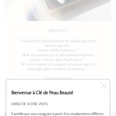
BIENFAITS
12 heures de couleur éclatante et durable, sans teint
*
terne et sans plis.
8 heures d'effet hydratant.**
98 % ont constaté que la peau demeure hydratée
***
jusqu’à 12 heures après l’application.
96 % ont constaté des paupières plus lisses après le
***
nettoyage, après 4 semaines d'utilisation.
*Tests cliniques sur 31 femmes.
**Tests cliniques sur 26 femmes.
***Testé par 156 femmes.
Bienvenue à Clé de Peau Beauté
MERCI DE VOTRE VISITE.
INGRÉDIENTS PRINCIPAUX
Il semble que vous naviguiez à partir d'un emplacement différent.