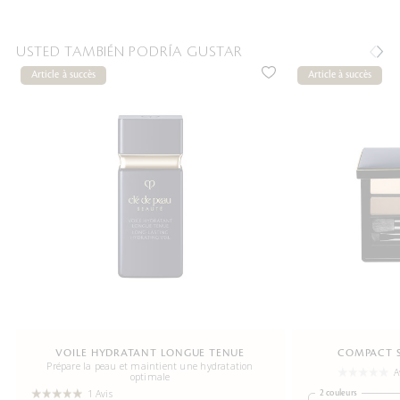
USTED TAMBIÉN PODRÍA GUSTAR
Article à succès
Article à succès
VOILE HYDRATANT LONGUE TENUE
COMPACT S
Prépare la peau et maintient une hydratation
A
optimale
1 Avis
2 couleurs