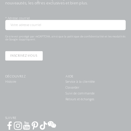
nouveautés, les offres exclusives et bien plus.
*
Adresse courriel
Ce site est protégé par reCAPTCHA, ainsi que la
politique de confidentialité
et les
modalités
de Google s'appliquent.
INSCRIVEZ-VOUS
DÉCOUVREZ
AIDE
Histoire
Service à la clientèle
Clavarder
Suivi de commande
Retours et échanges
SUIVRE