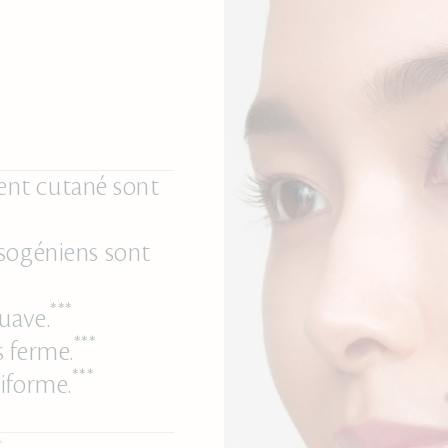
ment cutané sont
asogéniens sont
***
uave.
***
s ferme.
***
niforme.
.