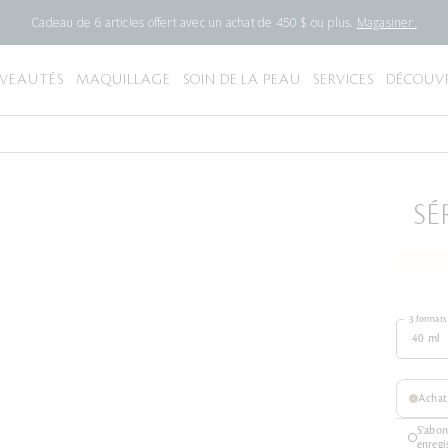
Cadeau de 6 articles offert avec un achat de 450 $ ou plus.
Magasiner.
VEAUTÉS
MAQUILLAGE
SOIN DE LA PEAU
SERVICES
DÉCOUVR
SÉ
3 formats
40 ml
Achat
S'abon
enregi