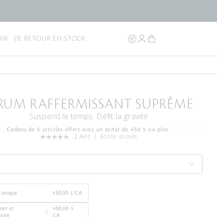
IR
DE RETOUR EN STOCK
RUM RAFFERMISSANT SUPRÊME
Suspend le temps. Défit la gravité
Cadeau de 6 articles offert avec un achat de 450 $ ou plus.
2 Avis
Écrire un avis
 unique
490,00 $ CA
ner et
490,00 $
strer
CA