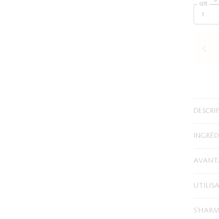
QTÉ
DESCRI
INGRÉD
AVANTA
UTILIS
S'HARM