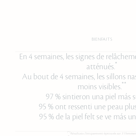
BIENFAITS
En 4 semaines, les signes de relâche
*
atténués.
Au bout de 4 semaines, les sillons n
**
moins visibles.
97 % sintieron una piel más s
95 % ont ressenti une peau plu
95 % de la piel felt se ve más u
\"*\"
Résultats cliniquement éprouvés sur 31 femmes