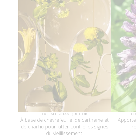
EXTRAIT BOTANIQUE D'OR
CO
À base de chèvrefeuille, de carthame et
Apporte
de chai hu pour lutter contre les signes
r
du vieillissement.