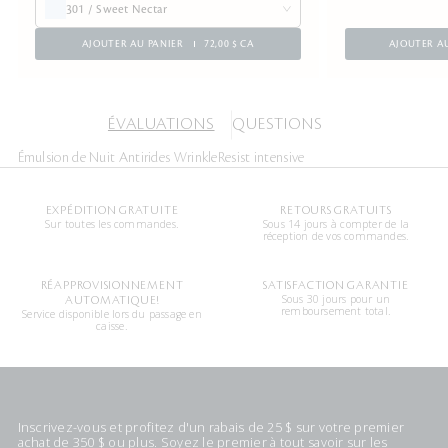
301 / Sweet Nectar
AJOUTER AU PANIER
72,00 $ CA
AJOUTER A
ÉVALUATIONS
QUESTIONS
Émulsion de Nuit Antirides WrinkleResist intensive
EXPÉDITION GRATUITE
RETOURS GRATUITS
Sur toutes les commandes.
Sous 14 jours à compter de la
réception de vos commandes.
RÉAPPROVISIONNEMENT
SATISFACTION GARANTIE
Sous 30 jours pour un
AUTOMATIQUE!
remboursement total.
Service disponible lors du passage en
caisse.
Inscrivez-vous et profitez d'un rabais de 25 $ sur votre premier
achat de 350 $ ou plus. Soyez le premier à tout savoir sur les