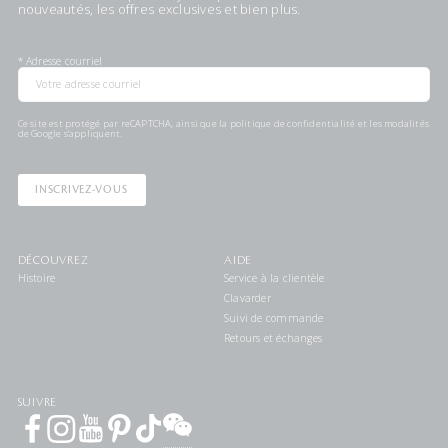
nouveautés, les offres exclusives et bien plus.
*
Adresse courriel
Ce site est protégé par reCAPTCHA, ainsi que la
politique de confidentialité
et les
modalités
de Google s'appliquent.
INSCRIVEZ-VOUS
DÉCOUVREZ
AIDE
Histoire
Service à la clientèle
Clavarder
Suivi de commande
Retours et échanges
SUIVRE