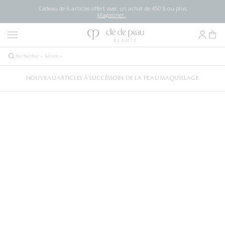
Cadeau de 6 articles offert avec un achat de 450 $ ou plus.
Magasiner.
NOUVEAU
ARTICLES À SUCCÈS
SOIN DE LA PEAU
MAQUILLAGE