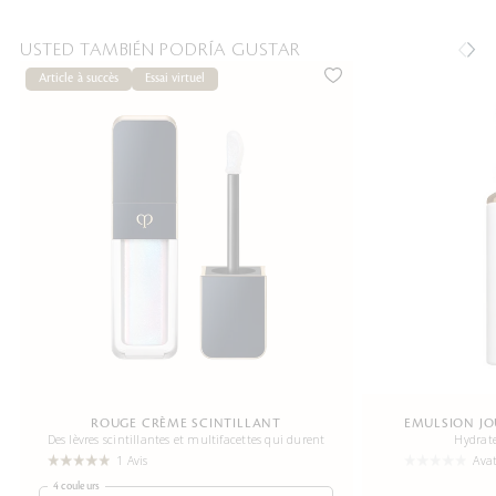
USTED TAMBIÉN PODRÍA GUSTAR
Article à succès
Essai virtuel
ROUGE CRÈME SCINTILLANT
EMULSION JO
Des lèvres scintillantes et multifacettes qui durent
Hydrate
1 Avis
Ava
4 couleurs