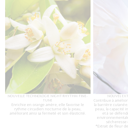
NOUVELLE TECHNOLOGIE NIGHT RHYTHM FINE-
NOUVEL EXT
Contribue à améliore
TUNE
Enrichie en orange amère, elle favorise le
la barrière cutanée.
rythme circadien nocturne de la peau,
peau, la capacité 
améliorant ainsi sa fermeté et son élasticité.
et à se défend
environnementales
sécheresse e
*Extrait de fleur 