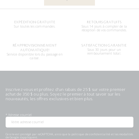
EXPÉDITION GRATUITE
RETOURS GRATUITS
Sur toutes les commandes.
Sous 14 jours à compter de la
réception de vos commandes.
RÉAPPROVISIONNEMENT
SATISFACTION GARANTIE
Sous 30 jours pour un
AUTOMATIQUE!
remboursement total.
Service disponible lors du passage en
caisse.
Inscrivez-vous et profitez d'un rabais de 25 $ sur votre premier
achat de 350 $ ou plus. Soyez le premier à tout savoir sur les
nouveautés, les offres exclusives et bien plus.
*
Adresse courriel
Ce site est protégé par reCAPTCHA, ainsi que la
politique de confidentialité
et les
modalités
de Google s'appliquent.