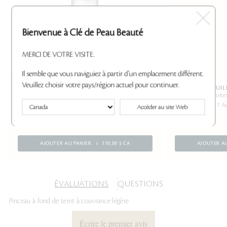
Bienvenue à Clé de Peau Beauté
MERCI DE VOTRE VISITE.
Il semble que vous naviguiez à partir d'un emplacement différent.
Veuillez choisir votre pays/région actuel pour continuer.
EAU NETTOYANTE MICELLAIRE
HUIL
Rafraîchit, tonifie et enlève le maquillage en une
Purifie en profo
étape
1 Av
Accéder au site Web
1 Avis
AJOUTER AU PANIER
110,00 $ CA
AJOUTER A
ÉVALUATIONS
QUESTIONS
Pinceau à fond de teint à couvrance légère
Écrire le premier avis