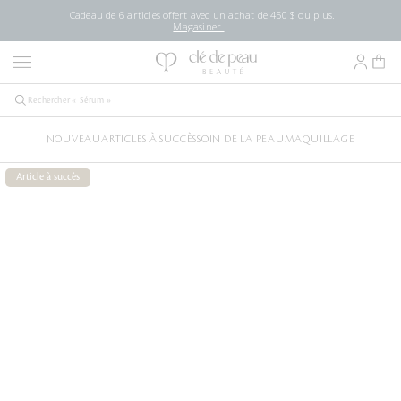
Cadeau de 6 articles offert avec un achat de 450 $ ou plus.
Magasiner.
NOUVEAU
ARTICLES À SUCCÈS
SOIN DE LA PEAU
MAQUILLAGE
Article à succès