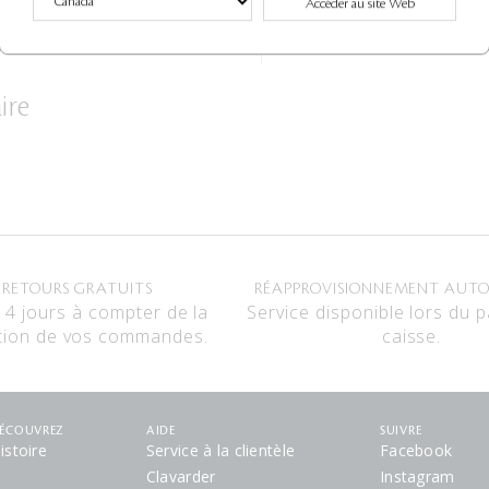
Accéder au site Web
ÉVALUATIONS
QUESTIONS
ire
RETOURS GRATUITS
RÉAPPROVISIONNEMENT AUT
14 jours à compter de la
Service disponible lors du 
tion de vos commandes.
caisse.
ÉCOUVREZ
AIDE
SUIVRE
istoire
Service à la clientèle
Facebook
Clavarder
Instagram