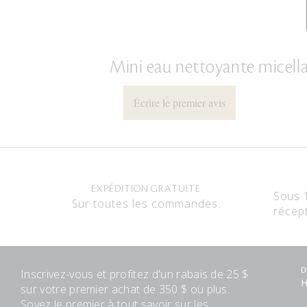
Mini eau nettoyante micella
Écrire le premier avis
EXPÉDITION GRATUITE
Sous 
Sur toutes les commandes.
récep
Inscrivez-vous et profitez d'un rabais de 25 $
D
H
sur votre premier achat de 350 $ ou plus.
Soyez le premier à tout savoir sur les