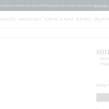
Expédition standard et échantillons gratuits avec chaque commande.
Magasiner.
VEAUTÉS
MAQUILLAGE
SOIN DE LA PEAU
SERVICES
DÉCOUVR
MIN
Une e
maqu
Format :
7