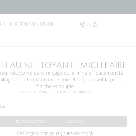
IR
DE RETOUR EN STOCK
I EAU NETTOYANTE MICELLAIRE
au nettoyante sans rinçage qui élimine efficacement le
illage et raffermit en une seule étape, laissant la peau
fraîche et souple.
Avatar
Écrire le premier avis
5 ml
RUPTURE DE STOCK
32,00 $ CA
Cet article est en rupture de stock.