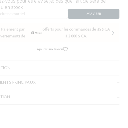
ez-vous pour être avisé(e) dès que l'article sera de
u en stock.
M'AVISER
Paiement par
offerts pour les commandes de 35 $ CA
versements de
à 2 000 $ CA.
Ajouter aux favoris
PTION
IENTS PRINCIPAUX
ATION