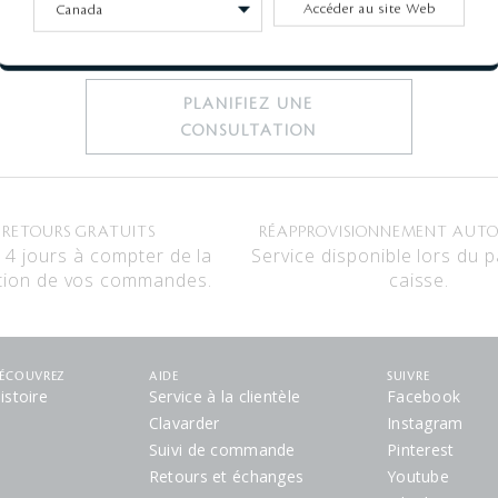
Clé de Peau Beauté offre désormais
Accéder au site Web
des consultations virtuelles pour nos clients.
Totalement gratuites.
PLANIFIEZ UNE
CONSULTATION
RETOURS GRATUITS
RÉAPPROVISIONNEMENT AUT
14 jours à compter de la
Service disponible lors du 
tion de vos commandes.
caisse.
ÉCOUVREZ
AIDE
SUIVRE
istoire
Service à la clientèle
Facebook
Clavarder
Instagram
Suivi de commande
Pinterest
Retours et échanges
Youtube