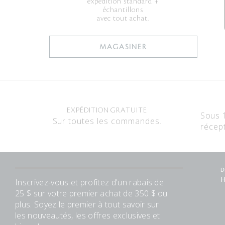
expédition standard +
échantillons
avec tout achat.
MAGASINER
EXPÉDITION GRATUITE
Sous 
Sur toutes les commandes.
récep
D
H
Inscrivez-vous et profitez d'un rabais de
25 $ sur votre premier achat de 350 $ ou
plus. Soyez le premier à tout savoir sur
les nouveautés, les offres exclusives et