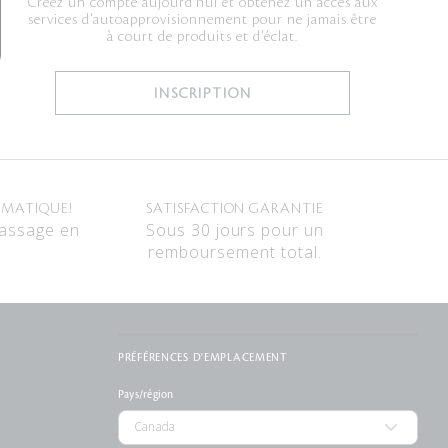
Créez un compte aujourd'hui et obtenez un accès aux
services d'autoapprovisionnement pour ne jamais être
à court de produits et d'éclat.
INSCRIPTION
OMATIQUE!
SATISFACTION GARANTIE
passage en
Sous 30 jours pour un
remboursement total.
PRÉFÉRENCES D'EMPLACEMENT
Pays/région