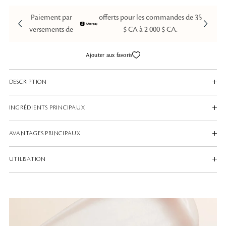
Paiement par
offerts pour les commandes de 35
versements de
$ CA à 2 000 $ CA.
FOND DE TEINT RADIANT CUSHION DE
Créez un style rayonnant et estompez les imperfec
MAGASINER
Ajouter aux favoris
DESCRIPTION
INGRÉDIENTS PRINCIPAUX
AVANTAGES PRINCIPAUX
UTILISATION
Localisateur
de magasin
Connexion /