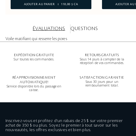
AJOUTER AU PANIER
110,00 $ CA
AJOUTER AU 
ÉVALUATIONS
QUESTIONS
Voile matifiant qui resserre les pores
EXPÉDITION GRATUITE
RETOURS GRATUITS
Sur toutes les commandes.
Sous 14 jours à compter de la
réception de vos commandes.
RÉAPPROVISIONNEMENT
SATISFACTION GARANTIE
Sous 30 jours pour un
AUTOMATIQUE!
remboursement total.
Service disponible lors du passage en
caisse.
Inscrivez-vous et profitez d'un rabais de 25 $ sur votre premier
achat de 350 $ ou plus. Soyez le premier à tout savoir sur les
nouveautés, les offres exclusives et bien plus.