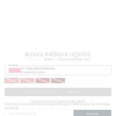
ROUGE RADIEUX LIQUIDE
Avatar
Écrire le premier avis
4 couleurs
14 / Rose pâle étincelant
Rose pâle étincelant
RUPTURE DE STOCK
60,00 $ CA
Cet article est en rupture de stock.
Inscrivez-vous pour être avisé(e) dès que l'article sera de nouveau
en stock.
M'AVISER