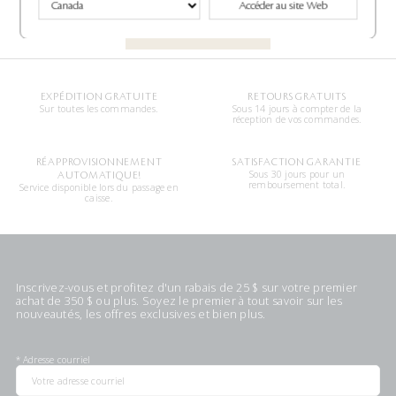
Accéder au site Web
Écrire le premier avis
EXPÉDITION GRATUITE
RETOURS GRATUITS
Sur toutes les commandes.
Sous 14 jours à compter de la
réception de vos commandes.
RÉAPPROVISIONNEMENT
SATISFACTION GARANTIE
Sous 30 jours pour un
AUTOMATIQUE!
remboursement total.
Service disponible lors du passage en
caisse.
Inscrivez-vous et profitez d'un rabais de 25 $ sur votre premier
achat de 350 $ ou plus. Soyez le premier à tout savoir sur les
nouveautés, les offres exclusives et bien plus.
*
Adresse courriel