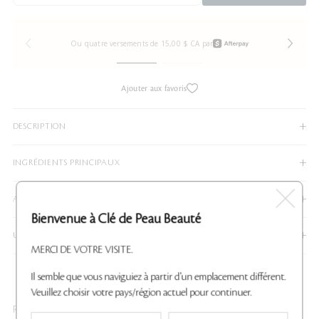
Ou quatre versements de 15,00 $ CA par
Ajouter aux favoris
DESCRIPTION
INGRÉDIENTS PRINCIPAUX
AVANTAGES PRINCIPAUX
Bienvenue à Clé de Peau Beauté
UTILISATION
MERCI DE VOTRE VISITE.
Il semble que vous naviguiez à partir d'un emplacement différent.
ÉVALUATIONS
QUESTIONS
Veuillez choisir votre pays/région actuel pour continuer.
Rouge radieux liquide