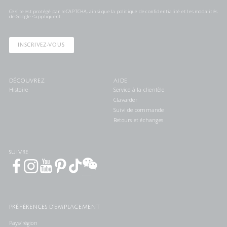
Ce site est protégé par reCAPTCHA, ainsi que la
politique de confidentialité
et les
modalités
de Google s'appliquent.
INSCRIVEZ-VOUS
DÉCOUVREZ
AIDE
Histoire
Service à la clientèle
Clavarder
Suivi de commande
Retours et échanges
SUIVRE
PRÉFÉRENCES D'EMPLACEMENT
Pays/région