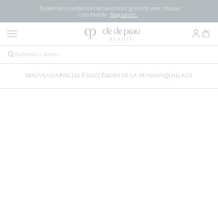
Expédition standard et échantillons gratuits avec chaque
commande.
Magasiner.
NOUVEAU
ARTICLES À SUCCÈS
SOIN DE LA PEAU
MAQUILLAGE