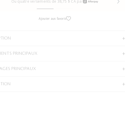
Ou quatre versements de 38,75 $ CA par
Ajouter aux favoris
PTION
IENTS PRINCIPAUX
GES PRINCIPAUX
ATION