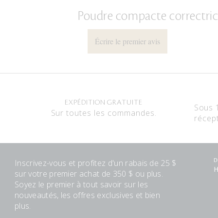
Poudre compacte correctri
Écrire le premier avis
EXPÉDITION GRATUITE
Sous 
Sur toutes les commandes.
récep
Inscrivez-vous et profitez d'un rabais de 25 $
D
H
sur votre premier achat de 350 $ ou plus.
Soyez le premier à tout savoir sur les
nouveautés, les offres exclusives et bien
plus.