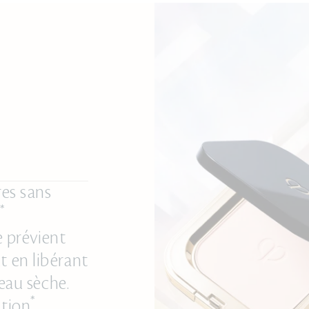
res sans
*
e prévient
ut en libérant
eau sèche.
*
ation