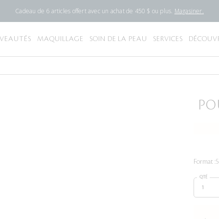
Cadeau de 6 articles offert avec un achat de 450 $ ou plus.
Magasiner.
VEAUTÉS
MAQUILLAGE
SOIN DE LA PEAU
SERVICES
DÉCOUVR
PO
Format :
5
QTÉ