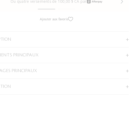
Ou quatre versements de 100,00 $ CA par
Ajouter aux favoris
PTION
IENTS PRINCIPAUX
GES PRINCIPAUX
ATION