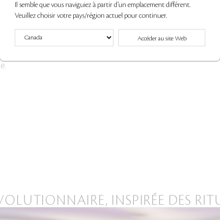
Il semble que vous naviguiez à partir d'un emplacement différent.
Veuillez choisir votre pays/région actuel pour continuer.
DE CINNAMON
EXTRAIT D'ÉCORCE DE MURIER
EXTRAIT DE FE
ise le réseau
Rehausse la texture, le teint et
Aide à apais
Accéder au site Web
 de la peau,
les contours pour un effet
une hydr
urifiée et
sculpté de tous les angles.
réduisan
e.
LUTIONNAIRE, INSPIRÉE DES RIT