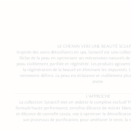
LE CHEMIN VERS UNE BEAUTÉ SCUL
Inspirée des soins détoxifiants en spa, Synactif est une collec
l’éclat de la peau en optimisant ses mécanismes naturels de
peau visiblement purifiée et régénérée. Les produits agissen
la régénération de la beauté en éliminant les impuretés. 
nettement définis. La peau est éclatante et visiblement plu
jeune.
L'APPROCHE
La collection Synactif met en vedette le complexe exclusif P
formule haute performance, enrichie d’écorce de mûrier blanc,
et d’écorce de cannelle cassia, vise à optimiser la détoxificati
son processus de purification, pour améliorer le teint, la 