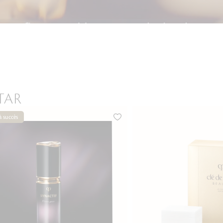
TAR
à succès