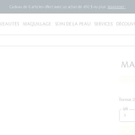
Cadeau de 6 articles offert avec un achat de 450 $ ou plus.
Magasiner.
VEAUTÉS
MAQUILLAGE
SOIN DE LA PEAU
SERVICES
DÉCOUVR
MA
Format :
2
QTÉ