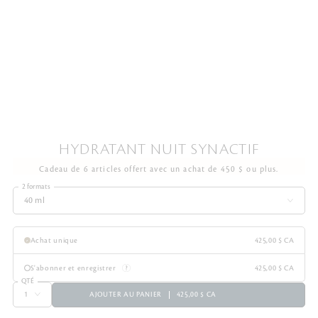
HYDRATANT NUIT SYNACTIF
Cadeau de 6 articles offert avec un achat de 450 $ ou plus.
2 formats
40 ml
Achat unique
425,00 $ CA
S'abonner et enregistrer
425,00 $ CA
QTÉ
AJOUTER AU PANIER
425,00 $ CA