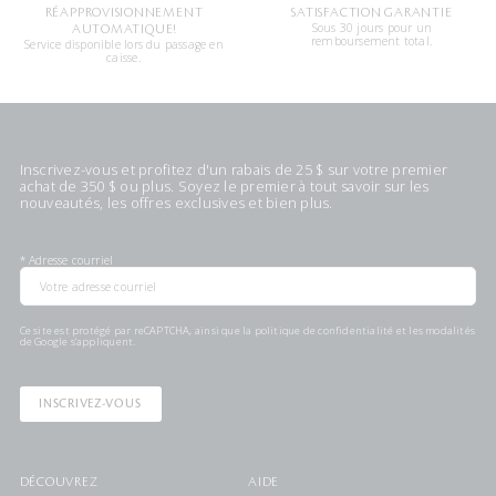
RÉAPPROVISIONNEMENT
SATISFACTION GARANTIE
Sous 30 jours pour un
AUTOMATIQUE!
remboursement total.
Service disponible lors du passage en
caisse.
Inscrivez-vous et profitez d'un rabais de 25 $ sur votre premier
achat de 350 $ ou plus. Soyez le premier à tout savoir sur les
nouveautés, les offres exclusives et bien plus.
*
Adresse courriel
Ce site est protégé par reCAPTCHA, ainsi que la
politique de confidentialité
et les
modalités
de Google s'appliquent.
INSCRIVEZ-VOUS
DÉCOUVREZ
AIDE