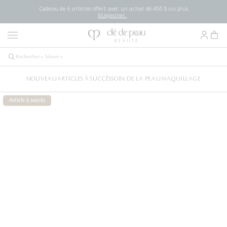
Cadeau de 6 articles offert avec un achat de 450 $ ou plus.
Magasiner.
NOUVEAU
ARTICLES À SUCCÈS
SOIN DE LA PEAU
MAQUILLAGE
Article à succès