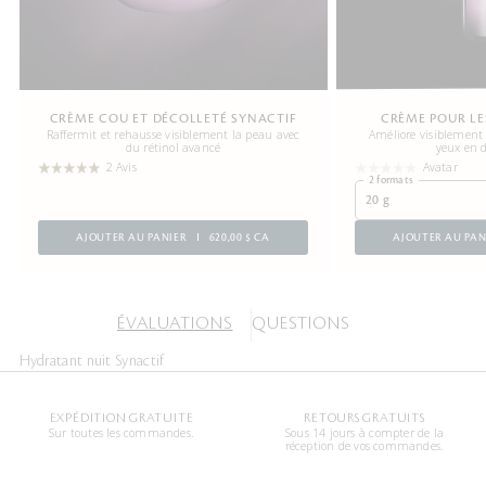
CRÈME COU ET DÉCOLLETÉ SYNACTIF
CRÈME POUR LE
Raffermit et rehausse visiblement la peau avec
Améliore visiblement
du rétinol avancé
yeux en 
2 Avis
Avatar
2 formats
20 g
AJOUTER AU PANIER
620,00 $ CA
AJOUTER AU PAN
ÉVALUATIONS
QUESTIONS
Hydratant nuit Synactif
EXPÉDITION GRATUITE
RETOURS GRATUITS
Sur toutes les commandes.
Sous 14 jours à compter de la
réception de vos commandes.