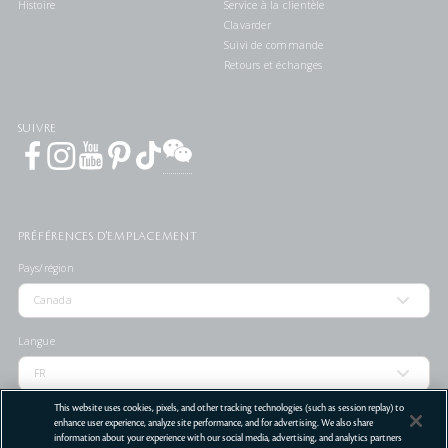
Histoire
Service à la clientèle
Clavarder
Suivi de commande
Retours et échanges
SUIVRE
PRÉFÉRENCES D'EMPLACEMENT
Pays/région
Langue
This website uses cookies, pixels, and other tracking technologies (such as session replay) to
enhance user experience, analyze site performance, and for advertising. We also share
information about your experience with our social media, advertising, and analytics partners
LOCALISATEUR DE