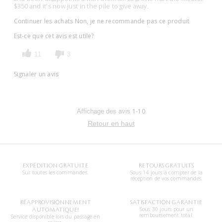
$350 and it's now just in the pile to give away.
Continuer les achats
Non, je ne recommande pas ce produit
Est-ce que cet avis est utile?
11
3
Signaler un avis
1-10
Affichage des avis
Retour en haut
EXPÉDITION GRATUITE
RETOURS GRATUITS
Sur toutes les commandes.
Sous 14 jours à compter de la
réception de vos commandes.
RÉAPPROVISIONNEMENT
SATISFACTION GARANTIE
Sous 30 jours pour un
AUTOMATIQUE!
remboursement total.
Service disponible lors du passage en