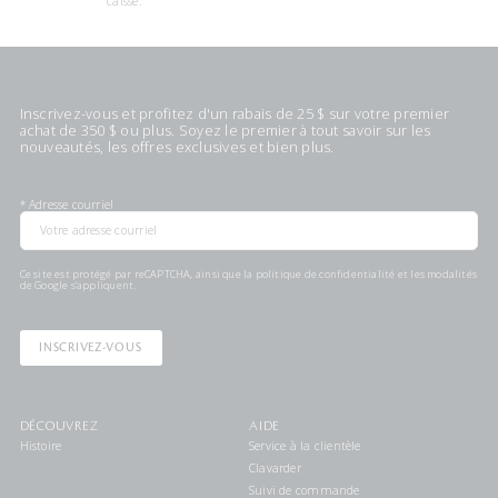
caisse.
Inscrivez-vous et profitez d'un rabais de 25 $ sur votre premier
achat de 350 $ ou plus. Soyez le premier à tout savoir sur les
nouveautés, les offres exclusives et bien plus.
*
Adresse courriel
Ce site est protégé par reCAPTCHA, ainsi que la
politique de confidentialité
et les
modalités
de Google s'appliquent.
INSCRIVEZ-VOUS
DÉCOUVREZ
AIDE
Histoire
Service à la clientèle
Clavarder
Suivi de commande