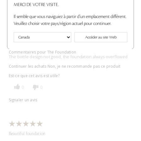
The design
MERCI DE VOTRE VISITE.
Soumis
il y a 4 mois
Il semble que vous naviguiez à partir d'un emplacement différent.
Par
Nancy
de
Undisclosed
Veuillez choisir votre pays/région actuel pour continuer.
ACHETEUR VÉRIFIÉ
Accéder au site Web
Evaluer à
cledepeaubeaute.ca/
Commentaires pour The Foundation
The bottle design not good, the foundation always overflowed
Continuer les achats
Non, je ne recommande pas ce produit
Est-ce que cet avis est utile?
0
0
Signaler un avis
Beautiful foundation