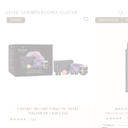
USTED TAMBIÉN PODRÍA GUSTAR
Nouveau
Article à succès
E
COFFRET DE LUXE SYNACTIF TOTAL
MASCAR
Recouvre les ci
(VALEUR DE 1 838 $ CA)
1 A
1 Avis
2 couleurs