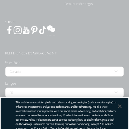
Retours et échanges
SUIVRE
PRÉFÉRENCES D'EMPLACEMENT
Pays/région
Langue
This website uses cookies, pixels, and other tracking technologies (such as session replay) to
enhance user experience, analyze site performance, and for advertising. We also share
information about your experience with our social media, advertising, and analytics partners
LOCALISATEUR DE
for cross contextual behavioral advertising. Further information on cookies is available in
MAGASIN
our
Privacy Policy
. To learn more about cookies including how to disable them, please click
on the Manage Preferences button. By using our website or clicking “Accept All Cookies”,
Conditions d’utilisation
Politique de confidentialité
Ne pas vendre ni partager mes informations personnelles
you agree to our
Privacy Policy
,
Terms & Conditions
, and use of these technologies.