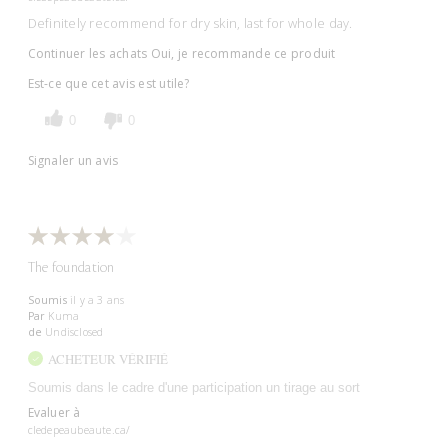
Definitely recommend for dry skin, last for whole day.
Continuer les achats
Oui, je recommande ce produit
Est-ce que cet avis est utile?
0
0
Signaler un avis
The foundation
Soumis
il y a 3 ans
Par
Kuma
de
Undisclosed
ACHETEUR VÉRIFIÉ
Soumis dans le cadre d'une participation un tirage au sort
Evaluer à
cledepeaubeaute.ca/