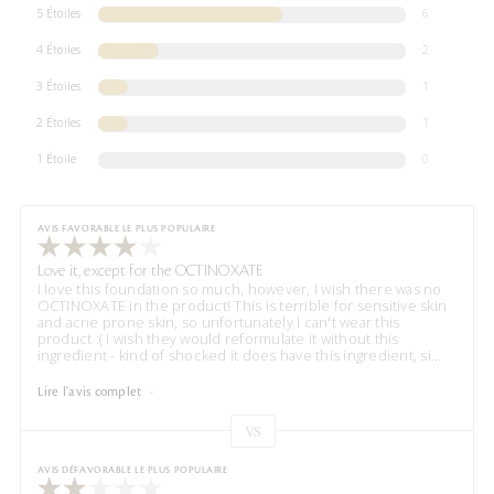
5 Étoiles
6
4 Étoiles
2
3 Étoiles
1
2 Étoiles
1
1 Étoile
0
AVIS FAVORABLE LE PLUS POPULAIRE
Love it, except for the OCTINOXATE
I love this foundation so much, however, I wish there was no
OCTINOXATE in the product! This is terrible for sensitive skin
and acne prone skin, so unfortunately I can't wear this
product :( I wish they would reformulate it without this
ingredient - kind of shocked it does have this ingredient, si
...
Lire l'avis complet
VS
Coup
de
AVIS DÉFAVORABLE LE PLUS POPULAIRE
projecteur