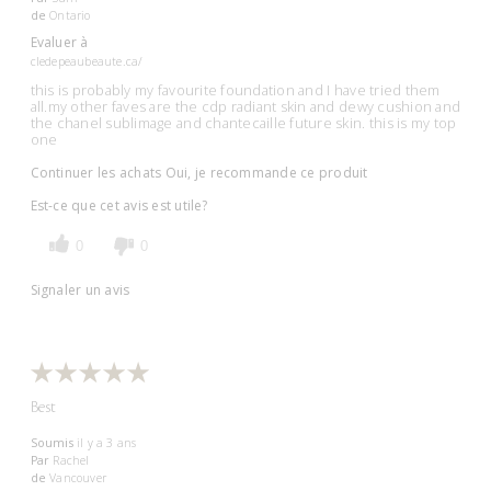
de
Ontario
Evaluer à
cledepeaubeaute.ca/
this is probably my favourite foundation and I have tried them
all.my other faves are the cdp radiant skin and dewy cushion and
the chanel sublimage and chantecaille future skin. this is my top
one
Continuer les achats
Oui, je recommande ce produit
Est-ce que cet avis est utile?
0
0
Signaler un avis
Best
Soumis
il y a 3 ans
Par
Rachel
de
Vancouver