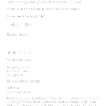
Good coverage and light weight & easy to blend out
Continuer les achats
Oui, je recommande ce produit
Est-ce que cet avis est utile?
0
0
Signaler un avis
Foundation review
Soumis
il y a 4 ans
Par
KarenElizabeth
de
Calgary,AB
ACHETEUR VÉRIFIÉ
Evaluer à
cledepeaubeaute.ca/
Think very carefully before you buy. In my opinion not worth the
price tag. I've now tried 3 different products from Cle de Peau
and been disappointed with them all. Last one hurt the most at