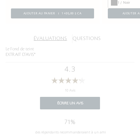
1 / Noir
AJOUTER AU PANIER
1 495,00 $ CA
AJOUTER A
ÉVALUATIONS
QUESTIONS
Le Fond de teint
EXTRAIT D'AVIS®
4.3
10 Avis
ÉCRIRE UN AVIS
71%
des répondants recommanderaient à un ami