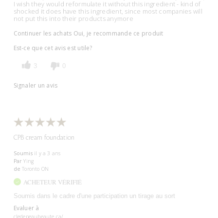
I wish they would reformulate it without this ingredient - kind of
shocked it does have this ingredient, since most companies will
not put this into their products anymore
Continuer les achats
Oui, je recommande ce produit
Est-ce que cet avis est utile?
3
0
Signaler un avis
CPB cream foundation
Soumis
il y a 3 ans
Par
Ying
de
Toronto ON
ACHETEUR VÉRIFIÉ
Soumis dans le cadre d'une participation un tirage au sort
Evaluer à
cledepeaubeaute.ca/