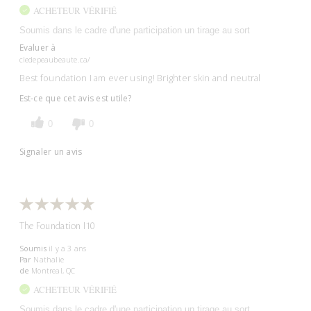
ACHETEUR VÉRIFIÉ
Soumis dans le cadre d'une participation un tirage au sort
Evaluer à
cledepeaubeaute.ca/
Best foundation I am ever using! Brighter skin and neutral
Est-ce que cet avis est utile?
0
0
Signaler un avis
The Foundation I10
Soumis
il y a 3 ans
Par
Nathalie
de
Montreal, QC
ACHETEUR VÉRIFIÉ
Soumis dans le cadre d'une participation un tirage au sort