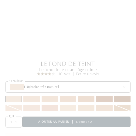
LE FOND DE TEINT
Le fond de teint anti-âge ultime
10 Avis
Écrire un avis
14 couleurs
I10/ivoire très naturel
QTÉ
AJOUTER AU PANIER
370,00 $ CA