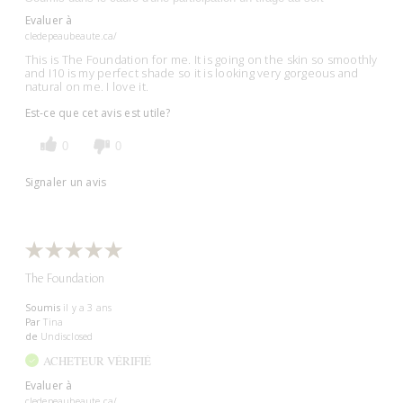
Evaluer à
cledepeaubeaute.ca/
This is The Foundation for me. It is going on the skin so smoothly
and I10 is my perfect shade so it is looking very gorgeous and
natural on me. I love it.
Est-ce que cet avis est utile?
0
0
Signaler un avis
The Foundation
Soumis
il y a 3 ans
Par
Tina
de
Undisclosed
ACHETEUR VÉRIFIÉ
Evaluer à
cledepeaubeaute.ca/