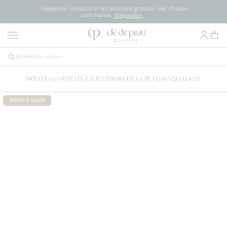
Expédition standard et échantillons gratuits avec chaque
commande.
Magasiner.
NOUVEAU
ARTICLES À SUCCÈS
SOIN DE LA PEAU
MAQUILLAGE
Article à succès