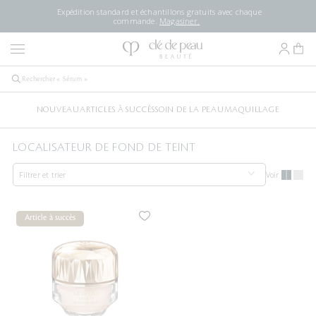
Expédition standard et échantillons gratuits avec chaque
commande.
Magasiner.
NOUVEAU
ARTICLES À SUCCÈS
SOIN DE LA PEAU
MAQUILLAGE
LOCALISATEUR DE FOND DE TEINT
Filtrer et trier
Voir
Article à succès