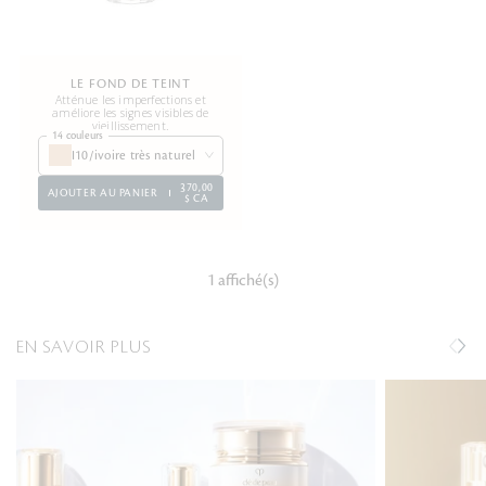
LE FOND DE TEINT
Atténue les imperfections et
améliore les signes visibles de
vieillissement.
14 couleurs
I10/ivoire très naturel
370,00
AJOUTER AU PANIER
$ CA
1 affiché(s)
EN SAVOIR PLUS