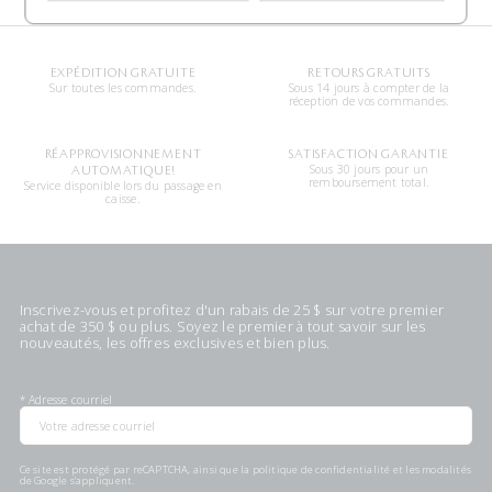
EXPÉDITION GRATUITE
RETOURS GRATUITS
Sur toutes les commandes.
Sous 14 jours à compter de la
réception de vos commandes.
RÉAPPROVISIONNEMENT
SATISFACTION GARANTIE
Sous 30 jours pour un
AUTOMATIQUE!
remboursement total.
Service disponible lors du passage en
caisse.
Inscrivez-vous et profitez d'un rabais de 25 $ sur votre premier
achat de 350 $ ou plus. Soyez le premier à tout savoir sur les
nouveautés, les offres exclusives et bien plus.
*
Adresse courriel
Ce site est protégé par reCAPTCHA, ainsi que la
politique de confidentialité
et les
modalités
de Google s'appliquent.