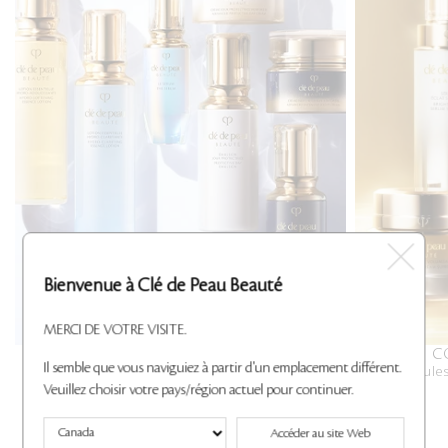
Bienvenue à Clé de Peau Beauté
MERCI DE VOTRE VISITE.
SOIN ÉCLAT CLÉ
C
Il semble que vous naviguiez à partir d'un emplacement différent.
Une routine en trois étapes pour révéler tout le
Des formules 
potentiel de la peau grâce à l'hydratation et à la
Veuillez choisir votre pays/région actuel pour continuer.
protection.
Magasiner
Accéder au site Web