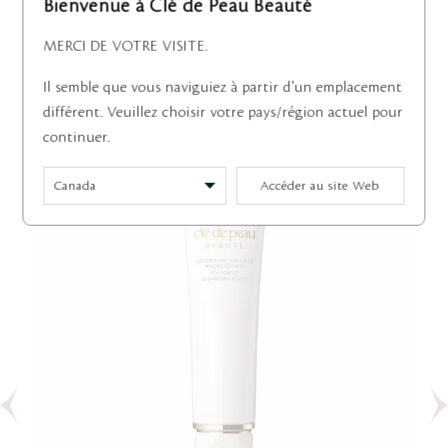
2 affiché(s)
Bienvenue à Clé de Peau Beauté
MERCI DE VOTRE VISITE.
Articles à succès
Il semble que vous naviguiez à partir d'un emplacement
différent. Veuillez choisir votre pays/région actuel pour
continuer.
Accéder au site Web