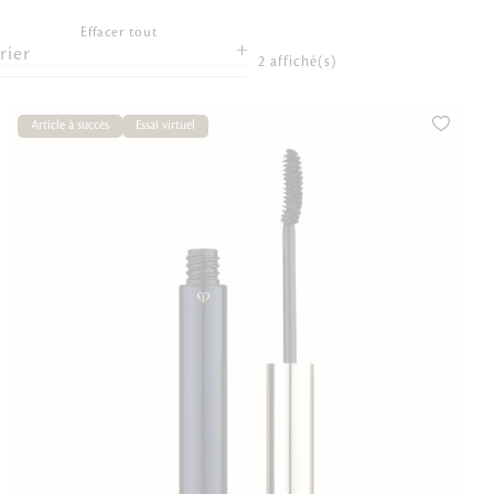
Effacer tout
rier
2 affiché(s)
Article à succès
Essai virtuel