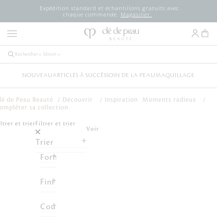
Expédition standard et échantillons gratuits avec
chaque commande.
Magasiner.
NOUVEAU
ARTICLES À SUCCÈS
SOIN DE LA PEAU
MAQUILLAGE
lé de Peau Beauté
Découvrir
Inspiration
Moments radieux
ompléter sa collection
iltrer et trier
Filtrer et trier
Voir
Trier
Formule
Fini
Couvrance