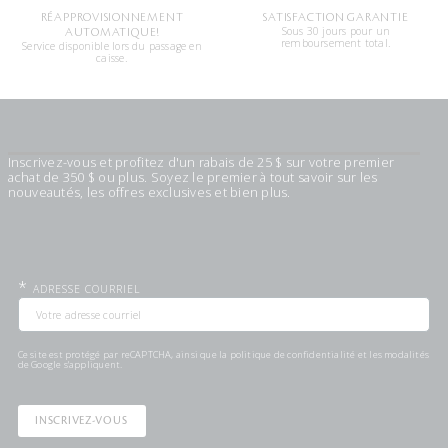
RÉAPPROVISIONNEMENT
SATISFACTION GARANTIE
Sous 30 jours pour un
AUTOMATIQUE!
remboursement total.
Service disponible lors du passage en
caisse.
Inscrivez-vous et profitez d'un rabais de 25 $ sur votre premier
achat de 350 $ ou plus. Soyez le premier à tout savoir sur les
nouveautés, les offres exclusives et bien plus.
*
ADRESSE COURRIEL
Ce site est protégé par reCAPTCHA, ainsi que la
politique de confidentialité
et les
modalités
de Google s'appliquent.
INSCRIVEZ-VOUS