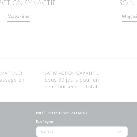
ECTION SYNACTIF
SOIN
Magasiner
Magasi
OMATIQUE!
SATISFACTION GARANTIE
passage en
Sous 30 jours pour un
remboursement total.
PRÉFÉRENCES D'EMPLACEMENT
Pays/région