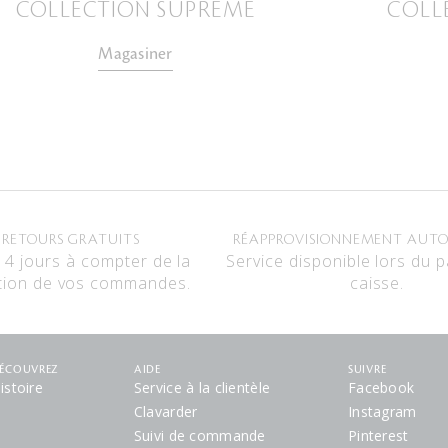
COLLECTION SUPRÊME
COLL
Magasiner
RETOURS GRATUITS
RÉAPPROVISIONNEMENT AUT
14 jours à compter de la
Service disponible lors du 
tion de vos commandes.
caisse.
ÉCOUVREZ
AIDE
SUIVRE
istoire
Service à la clientèle
Facebook
Clavarder
Instagram
Suivi de commande
Pinterest