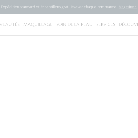
Expédition standard et échantillons gratuits avec chaque commande.
Magasiner.
VEAUTÉS
MAQUILLAGE
SOIN DE LA PEAU
SERVICES
DÉCOUVR