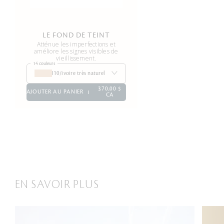
LE FOND DE TEINT
Atténue les imperfections et
améliore les signes visibles de
vieillissement.
14 couleurs
I10/ivoire très naturel
370,00 $
AJOUTER AU PANIER
CA
EN SAVOIR PLUS