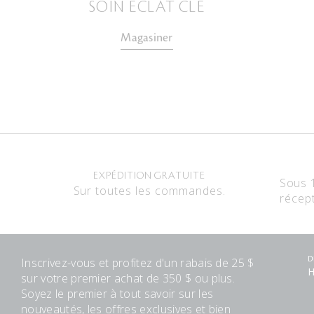
SOIN ÉCLAT CLÉ
Magasiner
EXPÉDITION GRATUITE
Sous 
Sur toutes les commandes.
récep
Inscrivez-vous et profitez d'un rabais de 25 $
D
H
sur votre premier achat de 350 $ ou plus.
Soyez le premier à tout savoir sur les
nouveautés, les offres exclusives et bien