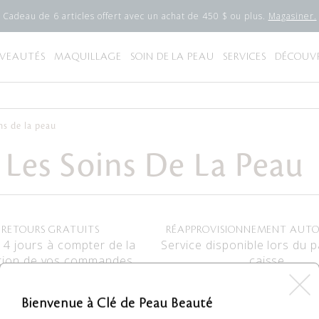
Cadeau de 6 articles offert avec un achat de 450 $ ou plus.
Magasiner.
VEAUTÉS
MAQUILLAGE
SOIN DE LA PEAU
SERVICES
DÉCOUVR
s de la peau
es Soins De La Peau
RETOURS GRATUITS
RÉAPPROVISIONNEMENT AUT
14 jours à compter de la
Service disponible lors du 
tion de vos commandes.
caisse.
Bienvenue à Clé de Peau Beauté