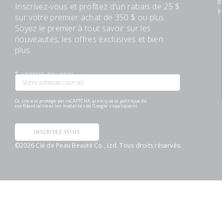
D
Inscrivez-vous et profitez d'un rabais de 25 $
H
sur votre premier achat de 350 $ ou plus.
Soyez le premier à tout savoir sur les
nouveautés, les offres exclusives et bien
plus.
*
ADRESSE COURRIEL
Ce site est protégé par reCAPTCHA, ainsi que la
politique de
confidentialité
et les
modalités
de Google s'appliquent.
INSCRIVEZ-VOUS
©
2026
Clé de Peau Beauté Co., Ltd. Tous droits réservés.