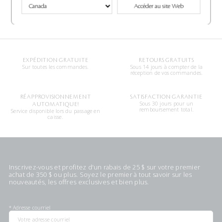
protection.
Accéder au site Web
Magasiner
EXPÉDITION GRATUITE
RETOURS GRATUITS
Sur toutes les commandes.
Sous 14 jours à compter de la
réception de vos commandes.
RÉAPPROVISIONNEMENT
SATISFACTION GARANTIE
Sous 30 jours pour un
AUTOMATIQUE!
remboursement total.
Service disponible lors du passage en
caisse.
Inscrivez-vous et profitez d'un rabais de 25 $ sur votre premier
achat de 350 $ ou plus. Soyez le premier à tout savoir sur les
nouveautés, les offres exclusives et bien plus.
*
Adresse courriel