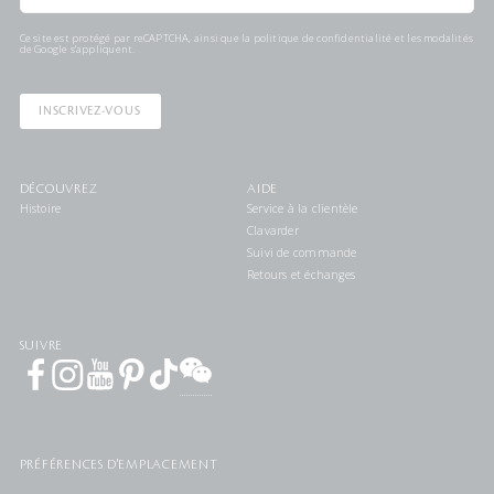
Ce site est protégé par reCAPTCHA, ainsi que la
politique de confidentialité
et les
modalités
de Google s'appliquent.
INSCRIVEZ-VOUS
DÉCOUVREZ
AIDE
Histoire
Service à la clientèle
Clavarder
Suivi de commande
Retours et échanges
SUIVRE
PRÉFÉRENCES D'EMPLACEMENT