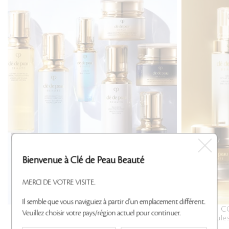
Bienvenue à Clé de Peau Beauté
MERCI DE VOTRE VISITE.
Il semble que vous naviguiez à partir d'un emplacement différent.
SOIN ÉCLAT CLÉ
C
Veuillez choisir votre pays/région actuel pour continuer.
Une routine en trois étapes pour révéler tout le
Des formules 
potentiel de la peau grâce à l'hydratation et à la