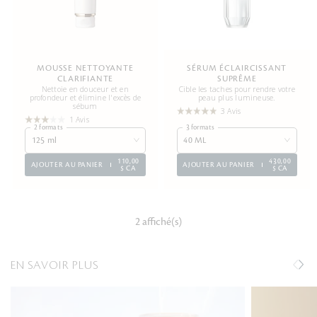
MOUSSE NETTOYANTE
SÉRUM ÉCLAIRCISSANT
CLARIFIANTE
SUPRÊME
Nettoie en douceur et en
Cible les taches pour rendre votre
profondeur et élimine l'excès de
peau plus lumineuse.
sébum
3 Avis
1 Avis
2 formats
3 formats
125 ml
40 ML
110,00
430,00
AJOUTER AU PANIER
AJOUTER AU PANIER
$ CA
$ CA
2 affiché(s)
EN SAVOIR PLUS