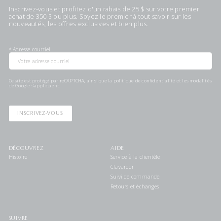
Inscrivez-vous et profitez d'un rabais de 25 $ sur votre premier
achat de 350 $ ou plus. Soyez le premier à tout savoir sur les
nouveautés, les offres exclusives et bien plus.
*
Adresse courriel
Ce site est protégé par reCAPTCHA, ainsi que la
politique de confidentialité
et les
modalités
de Google s'appliquent.
INSCRIVEZ-VOUS
DÉCOUVREZ
AIDE
Histoire
Service à la clientèle
Clavarder
Suivi de commande
Retours et échanges
SUIVRE