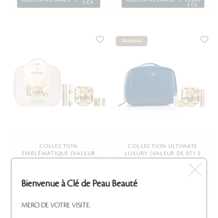
$ CA
$ CA
Nouveau
COLLECTION
COLLECTION ULTIMATE
EMBLÉMATIQUE (VALEUR
LUXURY (VALEUR DE 971 $
DE 970 $)
CA)
Bienvenue à Clé de Peau Beauté
735,00
758,00
AJOUTER AU PANIER
AJOUTER AU PANIER
$ CA
$ CA
MERCI DE VOTRE VISITE.