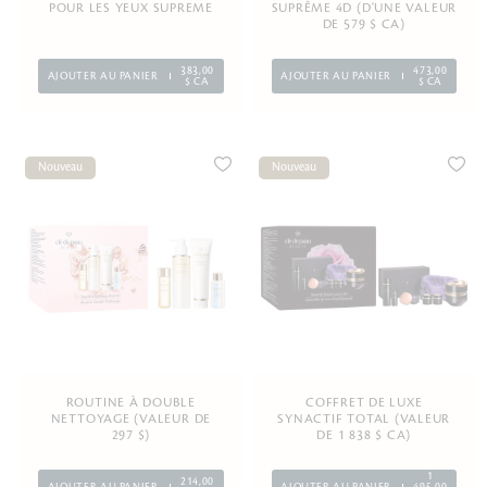
POUR LES YEUX SUPREME
SUPRÊME 4D (D'UNE VALEUR
DE 579 $ CA)
383,00
473,00
AJOUTER AU PANIER
AJOUTER AU PANIER
$ CA
$ CA
Nouveau
Nouveau
ROUTINE À DOUBLE
COFFRET DE LUXE
NETTOYAGE (VALEUR DE
SYNACTIF TOTAL (VALEUR
297 $)
DE 1 838 $ CA)
1
214,00
AJOUTER AU PANIER
AJOUTER AU PANIER
495,00