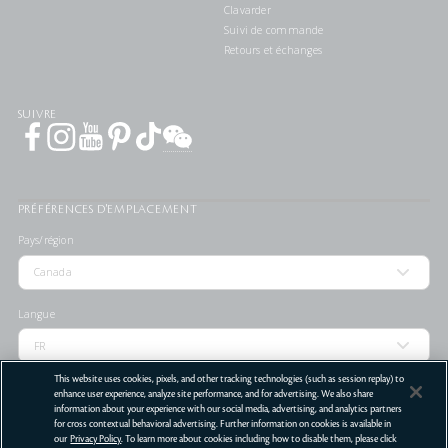
Clavarder
Suivi de commande
Retours et échanges
SUIVRE
PRÉFÉRENCES D'EMPLACEMENT
Pays/région
Langue
This website uses cookies, pixels, and other tracking technologies (such as session replay) to
enhance user experience, analyze site performance, and for advertising. We also share
information about your experience with our social media, advertising, and analytics partners
LOCALISATEUR DE
for cross contextual behavioral advertising. Further information on cookies is available in
MAGASIN
our
Privacy Policy
. To learn more about cookies including how to disable them, please click