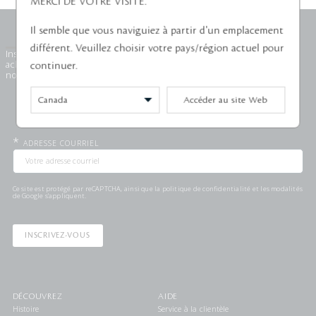
MERCI DE VOTRE VISITE.
Il semble que vous naviguiez à partir d'un emplacement
différent. Veuillez choisir votre pays/région actuel pour
Inscrivez-vous et profitez d'un rabais de 25 $ sur votre premier
achat de 350 $ ou plus. Soyez le premier à tout savoir sur les
continuer.
nouveautés, les offres exclusives et bien plus.
Accéder au site Web
*
ADRESSE COURRIEL
Ce site est protégé par reCAPTCHA, ainsi que la
politique de confidentialité
et les
modalités
de Google s'appliquent.
INSCRIVEZ-VOUS
DÉCOUVREZ
AIDE
Histoire
Service à la clientèle