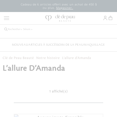
Cadeau de 6 articles offert avec un achat de 450 $
ou plus.
Magasiner.
NOUVEAU
ARTICLES À SUCCÈS
SOIN DE LA PEAU
MAQUILLAGE
Clé de Peau Beauté
Notre histoire
L’allure d’Amanda
L’allure D’Amanda
1 affiché(s)