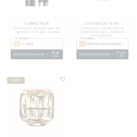
CORRECTEUR
LE FOND DE TEINT
Dissimule et améliore avec des
Atténue les imperfections et
ingrédients bons pour la peau
améliore les signes visibles de
vieillissement.
12 couleurs
14 couleurs
1 / Ivory
I10/ivoire très naturel
98,00
370,00
AJOUTER AU PANIER
AJOUTER AU PANIER
$ CA
$ CA
Lauréat