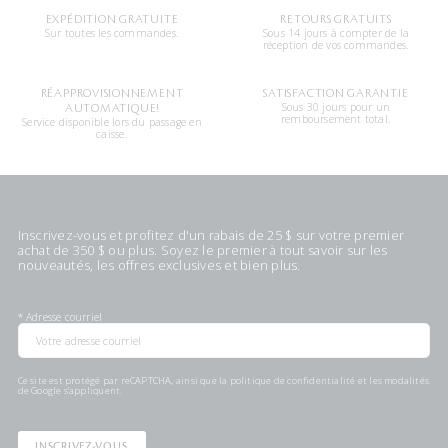
EXPÉDITION GRATUITE
RETOURS GRATUITS
Sur toutes les commandes.
Sous 14 jours à compter de la
réception de vos commandes.
RÉAPPROVISIONNEMENT
SATISFACTION GARANTIE
Sous 30 jours pour un
AUTOMATIQUE!
remboursement total.
Service disponible lors du passage en
caisse.
Inscrivez-vous et profitez d'un rabais de 25 $ sur votre premier
achat de 350 $ ou plus. Soyez le premier à tout savoir sur les
nouveautés, les offres exclusives et bien plus.
*
Adresse courriel
Ce site est protégé par reCAPTCHA, ainsi que la
politique de confidentialité
et les
modalités
de Google s'appliquent.
INSCRIVEZ-VOUS