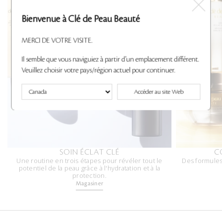
Bienvenue à Clé de Peau Beauté
MERCI DE VOTRE VISITE.
Il semble que vous naviguiez à partir d'un emplacement différent.
Veuillez choisir votre pays/région actuel pour continuer.
Accéder au site Web
SOIN ÉCLAT CLÉ
C
Une routine en trois étapes pour révéler tout le
Des formules 
potentiel de la peau grâce à l'hydratation et à la
protection.
Magasiner