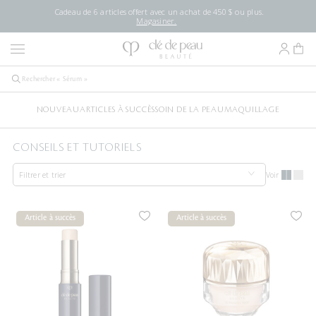
Cadeau de 6 articles offert avec un achat de 450 $ ou plus.
Magasiner.
NOUVEAU
ARTICLES À SUCCÈS
SOIN DE LA PEAU
MAQUILLAGE
CONSEILS ET TUTORIELS
Filtrer et trier
Voir
Article à succès
Article à succès